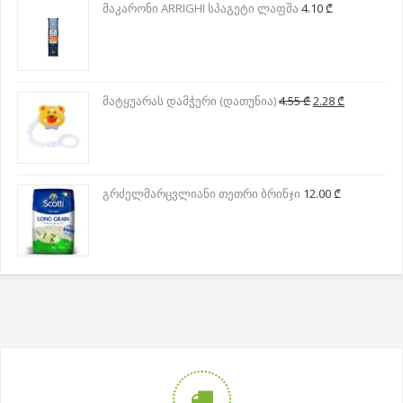
მაკარონი ARRIGHI სპაგეტი ლაფშა
4.10
₾
Original
Current
მატყუარას დამჭერი (დათუნია)
4.55
₾
2.28
₾
price
price
was:
is:
4.55 ₾.
2.28 ₾.
გრძელმარცვლიანი თეთრი ბრინჯი
12.00
₾