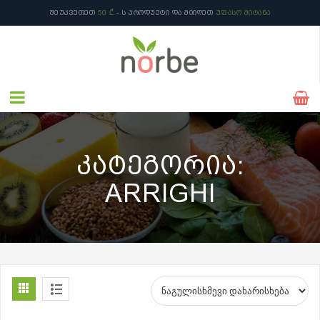
ᲨᲔᲣᲙᲕᲔᲗᲔᲗ
50 ₾
- Ს ᲞᲠᲝᲓᲣᲥᲢᲘ ᲓᲐ ᲛᲘᲘᲦᲔᲗ
ᲣᲤᲐᲡᲝ ᲛᲘᲢᲐᲜᲐ
ᲙᲐᲢᲔᲒᲝᲠᲘᲐ:
ARRIGHI