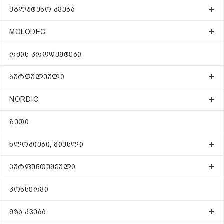
ᲣᲒᲚᲣᲢᲔᲜᲝ ᲙᲕᲔᲑᲐ
MOLODEC
ᲠᲫᲘᲡ ᲞᲠᲝᲓᲣᲥᲢᲔᲑᲘ
ᲑᲣᲠᲦᲣᲚᲔᲣᲚᲘ
NORDIC
ᲖᲔᲗᲘ
ᲮᲚᲝᲞᲘᲔᲑᲘ, ᲛᲘᲣᲡᲚᲘ
ᲞᲣᲠᲤᲣᲜᲗᲣᲨᲔᲣᲚᲘ
ᲙᲝᲜᲡᲔᲠᲕᲘ
ᲛᲖᲐ ᲙᲕᲔᲑᲐ