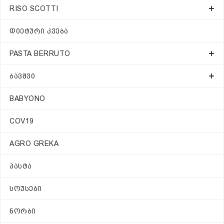
RISO SCOTTI
ᲓᲘᲔᲢᲣᲠᲘ ᲙᲕᲔᲑᲐ
PASTA BERRUTO
ᲑᲐᲕᲨᲕᲘ
BABYONO
COV19
AGRO GREKA
ᲞᲐᲡᲢᲐ
ᲡᲝᲣᲡᲔᲑᲘ
ᲜᲝᲠᲑᲘ