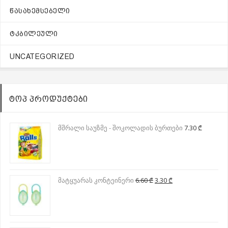
ᲬᲐᲡᲐᲮᲔᲛᲡᲔᲑᲔᲚᲘ
ᲢᲙᲑᲘᲚᲔᲣᲚᲘ
UNCATEGORIZED
ᲢᲝᲞ ᲞᲠᲝᲓᲣᲥᲢᲔᲑᲘ
მშრალი საუზმე - შოკოლადის ბურთები
7.30
₾
Original
Current
მატყუარას კონტეინერი
6.60
₾
3.30
₾
price
price
was:
is:
6.60 ₾.
3.30 ₾.