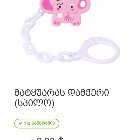
ᲛᲐᲢᲧᲣᲐᲠᲐᲡ ᲓᲐᲛᲭᲔᲠᲘ
(ᲡᲞᲘᲚᲝ)
172 საწყობშია