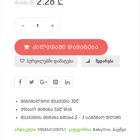
Original price was: 4.55
Current price is: 
2.28
₾
4.55
₾
Მატყუარას
Დამჭერი
(სპილო)
Quantity
ᲙᲐᲚᲐᲗᲐᲨᲘ ᲓᲐᲛᲐᲢᲔᲑᲐ
სურვილებში დამატება
შედარება
მინიმალური შეკვეთა 30₾
უფასო მიტანა 50₾ დან
შეკვეთის მიტანა ხდება 2 - 3 სამუშაო დღეში
არტიკული:
5904341209151
კატეგორია:
BabyOno
,
ბავშვი