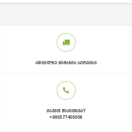
ᲐᲓᲒᲘᲚᲖᲔ ᲛᲘᲢᲐᲜᲘᲡ ᲡᲔᲠᲕᲘᲡᲘ
ᲒᲐᲥᲕᲗ ᲨᲔᲙᲘᲗᲮᲕᲐ?
+995577405006