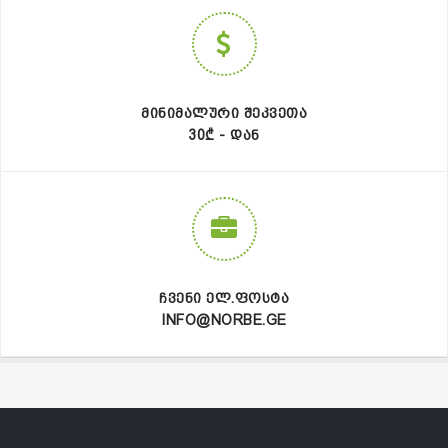
ᲛᲘᲜᲘᲛᲐᲚᲣᲠᲘ ᲨᲔᲙᲕᲔᲗᲐ
30₾ - ᲓᲐᲜ
ᲩᲕᲔᲜᲘ ᲔᲚ.ᲤᲝᲡᲢᲐ
INFO@NORBE.GE