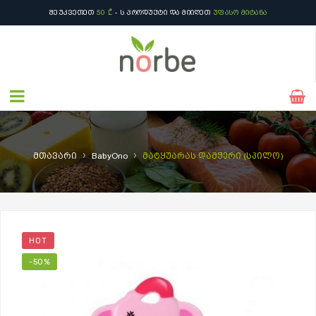
ᲨᲔᲣᲙᲕᲔᲗᲔᲗ
50 ₾
- Ს ᲞᲠᲝᲓᲣᲥᲢᲘ ᲓᲐ ᲛᲘᲘᲦᲔᲗ
ᲣᲤᲐᲡᲝ ᲛᲘᲢᲐᲜᲐ
›
›
მთავარი
BabyOno
მატყუარას დამჭერი (სპილო)
HOT
-50%