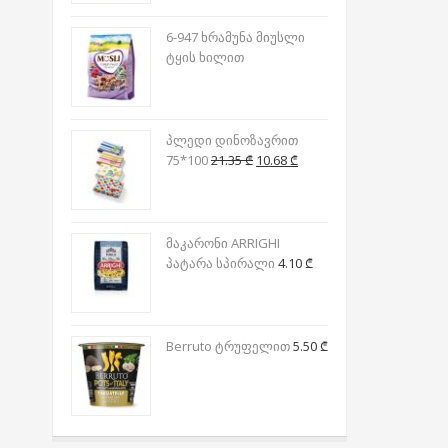
6-947 ხრამუნა მიუსლი
ტყის ხილით
პლედი დინოზავრით
Original
Current
75*100
21.35
₾
10.68
₾
price
price
was:
is:
21.35 ₾.
10.68 ₾.
მაკარონი ARRIGHI
პატარა სპირალი
4.10
₾
Berruto ტრუფელით
5.50
₾