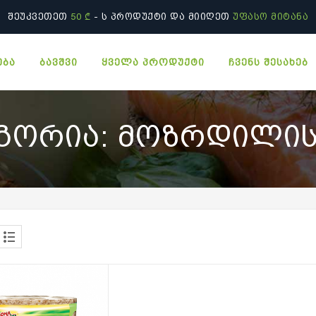
ᲨᲔᲣᲙᲕᲔᲗᲔᲗ
50 ₾
- Ს ᲞᲠᲝᲓᲣᲥᲢᲘ ᲓᲐ ᲛᲘᲘᲦᲔᲗ
ᲣᲤᲐᲡᲝ ᲛᲘᲢᲐᲜᲐ
ᲔᲑᲐ
ᲑᲐᲕᲨᲕᲘ
ᲧᲕᲔᲚᲐ ᲞᲠᲝᲓᲣᲥᲢᲘ
ᲩᲕᲔᲜᲡ ᲨᲔᲡᲐᲮᲔᲑ
ᲒᲝᲠᲘᲐ:
ᲛᲝᲖᲠᲓᲘᲚᲘᲡ