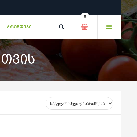
0
ᲑᲠᲔᲜᲓᲔᲑᲘ
ᲗᲕᲘᲡ