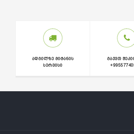
ᲐᲓᲒᲘᲚᲖᲔ ᲛᲘᲢᲐᲜᲘᲡ
ᲒᲐᲥᲕᲗ ᲨᲔᲙᲘ
ᲡᲔᲠᲕᲘᲡᲘ
+99557740