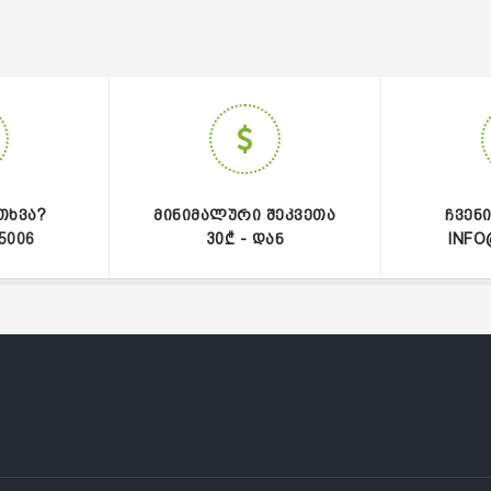
ᲗᲮᲕᲐ?
ᲛᲘᲜᲘᲛᲐᲚᲣᲠᲘ ᲨᲔᲙᲕᲔᲗᲐ
ᲩᲕᲔᲜ
5006
30₾ - ᲓᲐᲜ
INFO