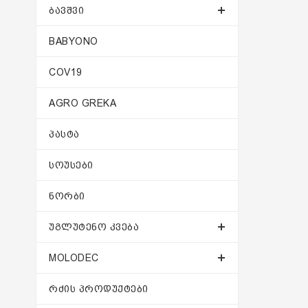
ᲑᲐᲕᲨᲕᲘ
BABYONO
COV19
AGRO GREKA
ᲞᲐᲡᲢᲐ
ᲡᲝᲣᲡᲔᲑᲘ
ᲜᲝᲠᲑᲘ
ᲣᲒᲚᲣᲢᲔᲜᲝ ᲙᲕᲔᲑᲐ
MOLODEC
ᲠᲫᲘᲡ ᲞᲠᲝᲓᲣᲥᲢᲔᲑᲘ