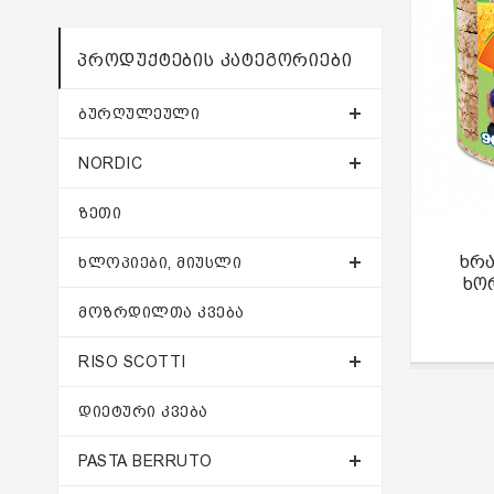
ᲞᲠᲝᲓᲣᲥᲢᲔᲑᲘᲡ ᲙᲐᲢᲔᲒᲝᲠᲘᲔᲑᲘ
ᲑᲣᲠᲦᲣᲚᲔᲣᲚᲘ
NORDIC
ᲖᲔᲗᲘ
ხრა
ᲮᲚᲝᲞᲘᲔᲑᲘ, ᲛᲘᲣᲡᲚᲘ
ხო
ᲛᲝᲖᲠᲓᲘᲚᲗᲐ ᲙᲕᲔᲑᲐ
RISO SCOTTI
ᲓᲘᲔᲢᲣᲠᲘ ᲙᲕᲔᲑᲐ
PASTA BERRUTO