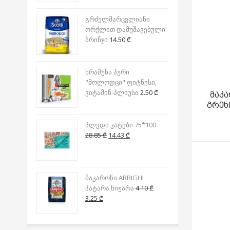
was:
is:
4.55 ₾.
2.28 ₾.
გრძელმარცვლიანი
ორქლით დამუშავებული
ბრინჯი
14.50
₾
ხრამუნა პური
"მოლოდცი" ფიტნესი,
ვიტამინ-პლიუსი
2.50
₾
მაკა
გრეხ
პლედი კატები 75*100
Original
Current
28.85
₾
14.43
₾
price
price
was:
is:
28.85 ₾.
14.43 ₾.
მაკარონი ARRIGHI
პატარა ნიჟარა
4.10
₾
Original
Current
3.25
₾
price
price
was:
is:
4.10 ₾.
3.25 ₾.