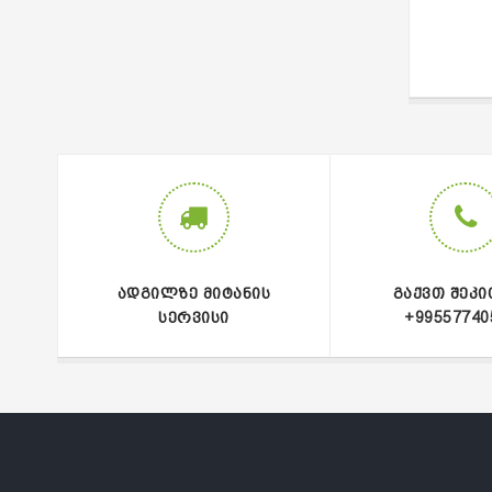
ᲐᲓᲒᲘᲚᲖᲔ ᲛᲘᲢᲐᲜᲘᲡ
ᲒᲐᲥᲕᲗ ᲨᲔᲙᲘ
ᲡᲔᲠᲕᲘᲡᲘ
+99557740