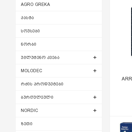
AGRO GREKA
ᲞᲐᲡᲢᲐ
ᲡᲝᲣᲡᲔᲑᲘ
ᲜᲝᲠᲑᲘ
ᲣᲒᲚᲣᲢᲔᲜᲝ ᲙᲕᲔᲑᲐ
MOLODEC
ARR
ᲠᲫᲘᲡ ᲞᲠᲝᲓᲣᲥᲢᲔᲑᲘ
ᲑᲣᲠᲦᲣᲚᲔᲣᲚᲘ
NORDIC
ᲖᲔᲗᲘ