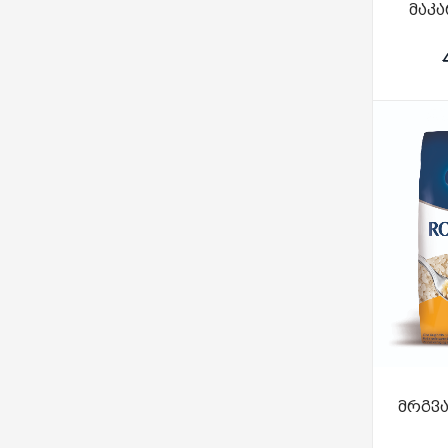
მაკა
მრგვ