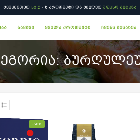
ᲨᲔᲣᲙᲕᲔᲗᲔᲗ
50 ₾
- Ს ᲞᲠᲝᲓᲣᲥᲢᲘ ᲓᲐ ᲛᲘᲘᲦᲔᲗ
ᲣᲤᲐᲡᲝ ᲛᲘᲢᲐᲜᲐ
ᲨᲔᲣᲙᲕᲔᲗᲔᲗ
50 ₾
- Ს ᲞᲠᲝᲓᲣᲥᲢᲘ ᲓᲐ ᲛᲘᲘᲦᲔᲗ
ᲣᲤᲐᲡᲝ ᲛᲘᲢᲐᲜᲐ
ᲔᲑᲐ
ᲑᲐᲕᲨᲕᲘ
ᲧᲕᲔᲚᲐ ᲞᲠᲝᲓᲣᲥᲢᲘ
ᲩᲕᲔᲜᲡ ᲨᲔᲡᲐᲮᲔᲑ
ᲢᲔᲒᲝᲠᲘᲐ:
ᲑᲣᲠᲦᲣᲚᲔ
-30%