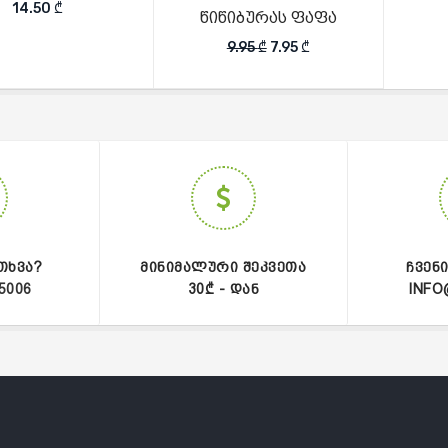
14.50
₾
წიწიბურას ფაფა
Original price was: 9.95 ₾.
Current price is: 7.9
9.95
₾
7.95
₾
ᲗᲮᲕᲐ?
ᲛᲘᲜᲘᲛᲐᲚᲣᲠᲘ ᲨᲔᲙᲕᲔᲗᲐ
ᲩᲕᲔᲜ
5006
30₾ - ᲓᲐᲜ
INFO