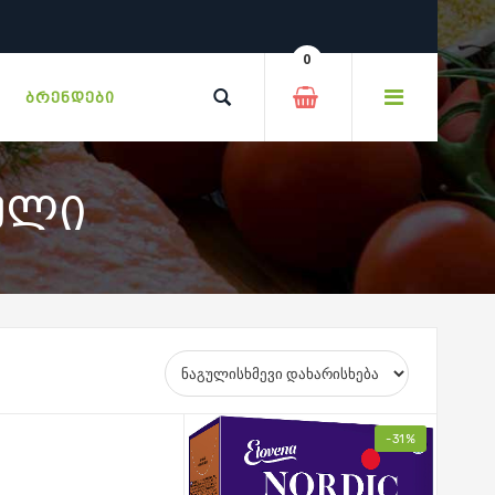
0
ᲑᲠᲔᲜᲓᲔᲑᲘ
ᲣᲚᲘ
-31%