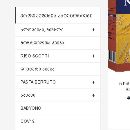
ᲞᲠᲝᲓᲣᲥᲢᲔᲑᲘᲡ ᲙᲐᲢᲔᲒᲝᲠᲘᲔᲑᲘ
ᲮᲚᲝᲞᲘᲔᲑᲘ, ᲛᲘᲣᲡᲚᲘ
ᲛᲝᲖᲠᲓᲘᲚᲗᲐ ᲙᲕᲔᲑᲐ
RISO SCOTTI
ᲓᲘᲔᲢᲣᲠᲘ ᲙᲕᲔᲑᲐ
PASTA BERRUTO
5 ს
ფ
ᲑᲐᲕᲨᲕᲘ
1
BABYONO
COV19