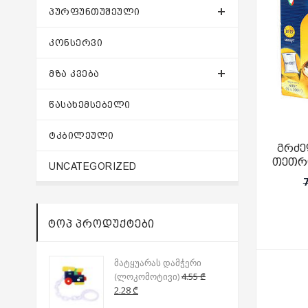
ᲞᲣᲠᲤᲣᲜᲗᲣᲨᲔᲣᲚᲘ
ᲙᲝᲜᲡᲔᲠᲕᲘ
ᲛᲖᲐ ᲙᲕᲔᲑᲐ
ᲬᲐᲡᲐᲮᲔᲛᲡᲔᲑᲔᲚᲘ
ᲢᲙᲑᲘᲚᲔᲣᲚᲘ
გრძე
თეთრი
UNCATEGORIZED
ᲢᲝᲞ ᲞᲠᲝᲓᲣᲥᲢᲔᲑᲘ
მატყუარას დამჭერი
(ლოკომოტივი)
4.55
₾
Original
Current
2.28
₾
price
price