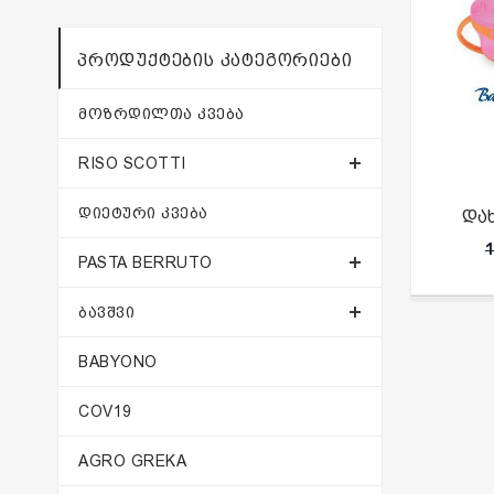
ᲞᲠᲝᲓᲣᲥᲢᲔᲑᲘᲡ ᲙᲐᲢᲔᲒᲝᲠᲘᲔᲑᲘ
ᲛᲝᲖᲠᲓᲘᲚᲗᲐ ᲙᲕᲔᲑᲐ
RISO SCOTTI
ᲓᲘᲔᲢᲣᲠᲘ ᲙᲕᲔᲑᲐ
და
1
PASTA BERRUTO
ᲑᲐᲕᲨᲕᲘ
BABYONO
COV19
AGRO GREKA