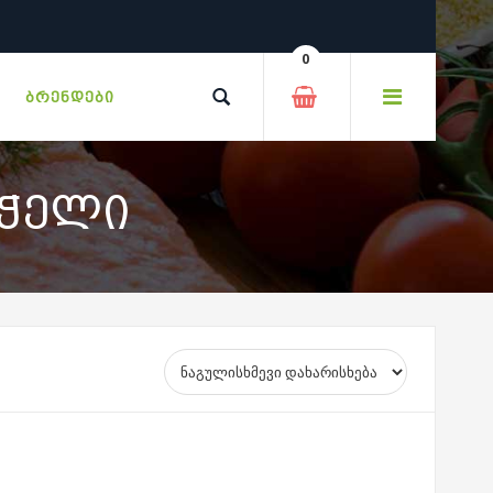
0
ᲑᲠᲔᲜᲓᲔᲑᲘ
ᲠᲭᲔᲚᲘ