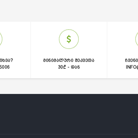
ᲗᲮᲕᲐ?
ᲛᲘᲜᲘᲛᲐᲚᲣᲠᲘ ᲨᲔᲙᲕᲔᲗᲐ
ᲩᲕᲔᲜ
5006
30₾ - ᲓᲐᲜ
INFO