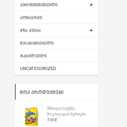
ᲞᲣᲠᲤᲣᲜᲗᲣᲨᲔᲣᲚᲘ
ᲙᲝᲜᲡᲔᲠᲕᲘ
ᲛᲖᲐ ᲙᲕᲔᲑᲐ
ᲬᲐᲡᲐᲮᲔᲛᲡᲔᲑᲔᲚᲘ
ᲢᲙᲑᲘᲚᲔᲣᲚᲘ
UNCATEGORIZED
ᲢᲝᲞ ᲞᲠᲝᲓᲣᲥᲢᲔᲑᲘ
მშრალი საუზმე -
შოკოლადის ბურთები
7.30
₾