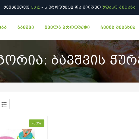
ᲨᲔᲣᲙᲕᲔᲗᲔᲗ
50 ₾
- Ს ᲞᲠᲝᲓᲣᲥᲢᲘ ᲓᲐ ᲛᲘᲘᲦᲔᲗ
ᲣᲤᲐᲡᲝ ᲛᲘᲢᲐᲜᲐ
ᲔᲑᲐ
ᲑᲐᲕᲨᲕᲘ
ᲧᲕᲔᲚᲐ ᲞᲠᲝᲓᲣᲥᲢᲘ
ᲩᲕᲔᲜᲡ ᲨᲔᲡᲐᲮᲔᲑ
ᲒᲝᲠᲘᲐ:
ᲑᲐᲕᲨᲕᲘᲡ ᲭᲣ
-50%