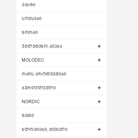
ᲞᲐᲡᲢᲐ
ᲡᲝᲣᲡᲔᲑᲘ
ᲜᲝᲠᲑᲘ
ᲣᲒᲚᲣᲢᲔᲜᲝ ᲙᲕᲔᲑᲐ
MOLODEC
ᲠᲫᲘᲡ ᲞᲠᲝᲓᲣᲥᲢᲔᲑᲘ
ᲑᲣᲠᲦᲣᲚᲔᲣᲚᲘ
NORDIC
ᲖᲔᲗᲘ
ᲮᲚᲝᲞᲘᲔᲑᲘ, ᲛᲘᲣᲡᲚᲘ