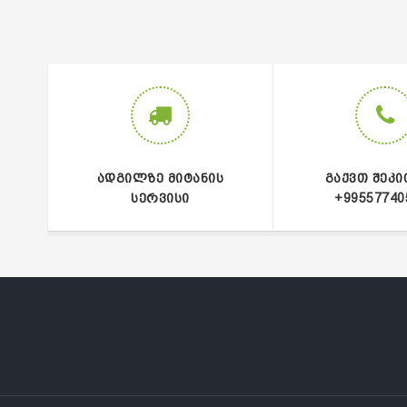
ᲐᲓᲒᲘᲚᲖᲔ ᲛᲘᲢᲐᲜᲘᲡ
ᲒᲐᲥᲕᲗ ᲨᲔᲙᲘ
ᲡᲔᲠᲕᲘᲡᲘ
+99557740