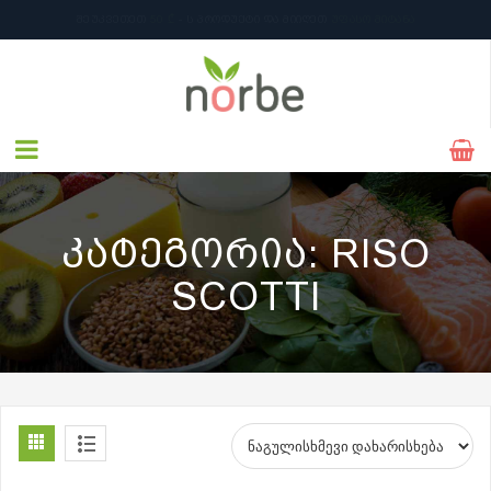
ᲨᲔᲣᲙᲕᲔᲗᲔᲗ
50 ₾
- Ს ᲞᲠᲝᲓᲣᲥᲢᲘ ᲓᲐ ᲛᲘᲘᲦᲔᲗ
ᲣᲤᲐᲡᲝ ᲛᲘᲢᲐᲜᲐ
ᲙᲐᲢᲔᲒᲝᲠᲘᲐ:
RISO
SCOTTI