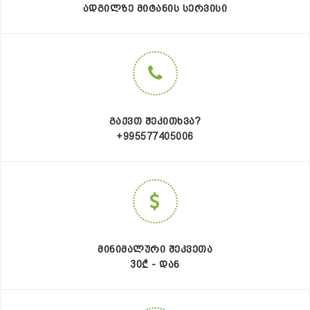
ᲐᲓᲒᲘᲚᲖᲔ ᲛᲘᲢᲐᲜᲘᲡ ᲡᲔᲠᲕᲘᲡᲘ
ᲒᲐᲥᲕᲗ ᲨᲔᲙᲘᲗᲮᲕᲐ?
+995577405006
ᲛᲘᲜᲘᲛᲐᲚᲣᲠᲘ ᲨᲔᲙᲕᲔᲗᲐ
30₾ - ᲓᲐᲜ