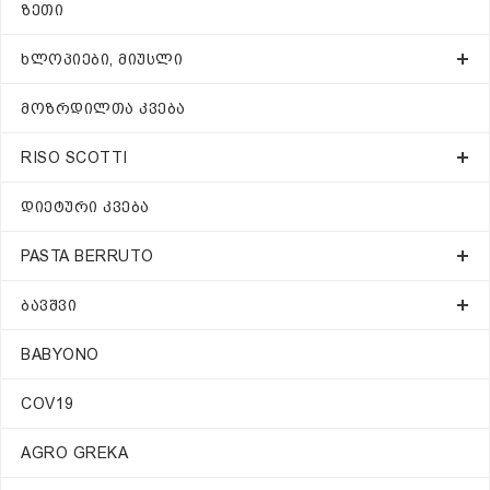
ᲖᲔᲗᲘ
ᲮᲚᲝᲞᲘᲔᲑᲘ, ᲛᲘᲣᲡᲚᲘ
ᲛᲝᲖᲠᲓᲘᲚᲗᲐ ᲙᲕᲔᲑᲐ
RISO SCOTTI
ᲓᲘᲔᲢᲣᲠᲘ ᲙᲕᲔᲑᲐ
PASTA BERRUTO
ᲑᲐᲕᲨᲕᲘ
BABYONO
COV19
AGRO GREKA