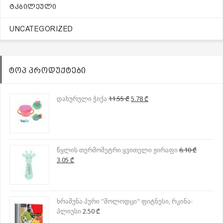
ᲢᲙᲑᲘᲚᲔᲣᲚᲘ
UNCATEGORIZED
ᲢᲝᲞ ᲞᲠᲝᲓᲣᲥᲢᲔᲑᲘ
Original
Current
დახურული ჭიქა
11.55
₾
5.78
₾
price
price
was:
is:
11.55 ₾.
5.78 ₾.
წყლის თერმომეტრი ყვითელი ჟირაფი
6.10
₾
Original
Current
3.05
₾
price
price
was:
is:
6.10 ₾.
3.05 ₾.
ხრამუნა პური "მოლოდცი" ფიტნესი, რკინა-
პლიუსი
2.50
₾