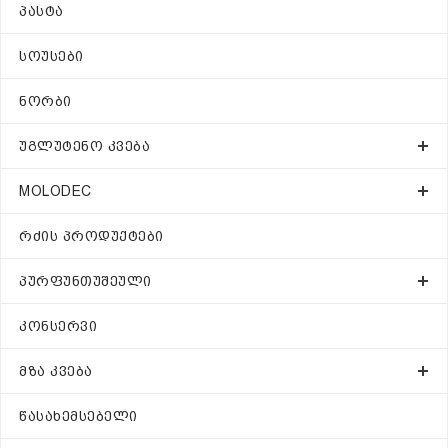
ᲞᲐᲡᲢᲐ
ᲡᲝᲣᲡᲔᲑᲘ
ᲜᲝᲠᲑᲘ
ᲣᲒᲚᲣᲢᲔᲜᲝ ᲙᲕᲔᲑᲐ
MOLODEC
ᲠᲫᲘᲡ ᲞᲠᲝᲓᲣᲥᲢᲔᲑᲘ
ᲞᲣᲠᲤᲣᲜᲗᲣᲨᲔᲣᲚᲘ
ᲙᲝᲜᲡᲔᲠᲕᲘ
ᲛᲖᲐ ᲙᲕᲔᲑᲐ
ᲬᲐᲡᲐᲮᲔᲛᲡᲔᲑᲔᲚᲘ