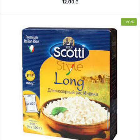
12.00
₾
-20%