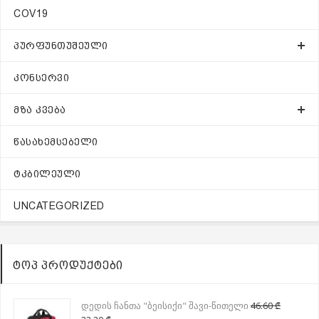
COV19
ᲞᲣᲠᲤᲣᲜᲗᲣᲨᲔᲣᲚᲘ
ᲙᲝᲜᲡᲔᲠᲕᲘ
ᲛᲖᲐ ᲙᲕᲔᲑᲐ
ᲬᲐᲡᲐᲮᲔᲛᲡᲔᲑᲔᲚᲘ
ᲢᲙᲑᲘᲚᲔᲣᲚᲘ
UNCATEGORIZED
ᲢᲝᲞ ᲞᲠᲝᲓᲣᲥᲢᲔᲑᲘ
დედის ჩანთა "ბეისიქი" შავი-წითელი
46.60
₾