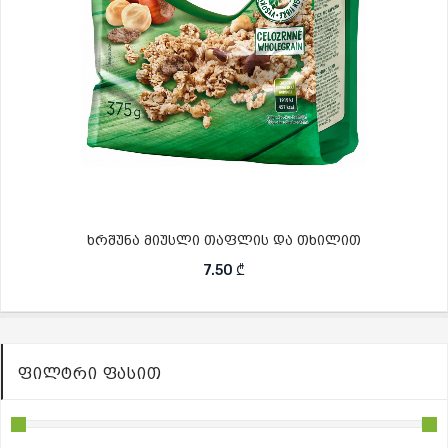
ხრშუნა მიუსლი თაფლის და თხილით
7.50
₾
ᲤᲘᲚᲢᲠᲘ ᲤᲐᲡᲘᲗ