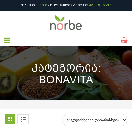
ᲨᲔᲣᲙᲕᲔᲗᲔᲗ
50 ₾
- Ს ᲞᲠᲝᲓᲣᲥᲢᲘ ᲓᲐ ᲛᲘᲘᲦᲔᲗ
ᲣᲤᲐᲡᲝ ᲛᲘᲢᲐᲜᲐ
ᲨᲔᲣᲙᲕᲔᲗᲔᲗ
50 ₾
- Ს ᲞᲠᲝᲓᲣᲥᲢᲘ ᲓᲐ ᲛᲘᲘᲦᲔᲗ
ᲣᲤᲐᲡᲝ ᲛᲘᲢᲐᲜᲐ
ᲙᲐᲢᲔᲒᲝᲠᲘᲐ:
BONAVITA