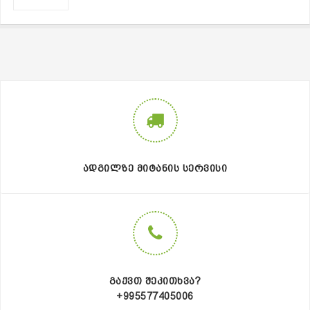
5.00 ₾.
2.00 ₾.
ᲐᲓᲒᲘᲚᲖᲔ ᲛᲘᲢᲐᲜᲘᲡ ᲡᲔᲠᲕᲘᲡᲘ
ᲒᲐᲥᲕᲗ ᲨᲔᲙᲘᲗᲮᲕᲐ?
+995577405006