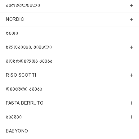
ᲑᲣᲠᲦᲣᲚᲔᲣᲚᲘ
NORDIC
ᲖᲔᲗᲘ
ᲮᲚᲝᲞᲘᲔᲑᲘ, ᲛᲘᲣᲡᲚᲘ
ᲛᲝᲖᲠᲓᲘᲚᲗᲐ ᲙᲕᲔᲑᲐ
RISO SCOTTI
ᲓᲘᲔᲢᲣᲠᲘ ᲙᲕᲔᲑᲐ
PASTA BERRUTO
ᲑᲐᲕᲨᲕᲘ
BABYONO