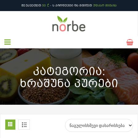
ᲨᲔᲣᲙᲕᲔᲗᲔᲗ
50 ₾
- Ს ᲞᲠᲝᲓᲣᲥᲢᲘ ᲓᲐ ᲛᲘᲘᲦᲔᲗ
ᲣᲤᲐᲡᲝ ᲛᲘᲢᲐᲜᲐ
ᲨᲔᲣᲙᲕᲔᲗᲔᲗ
50 ₾
- Ს ᲞᲠᲝᲓᲣᲥᲢᲘ ᲓᲐ ᲛᲘᲘᲦᲔᲗ
ᲣᲤᲐᲡᲝ ᲛᲘᲢᲐᲜᲐ
ᲙᲐᲢᲔᲒᲝᲠᲘᲐ:
ᲮᲠᲐᲨᲣᲜᲐ ᲞᲣᲠᲔᲑᲘ