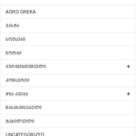
AGRO GREKA
ᲞᲐᲡᲢᲐ
ᲡᲝᲣᲡᲔᲑᲘ
ᲜᲝᲠᲑᲘ
ᲞᲣᲠᲤᲣᲜᲗᲣᲨᲔᲣᲚᲘ
ᲙᲝᲜᲡᲔᲠᲕᲘ
ᲛᲖᲐ ᲙᲕᲔᲑᲐ
ᲬᲐᲡᲐᲮᲔᲛᲡᲔᲑᲔᲚᲘ
ᲢᲙᲑᲘᲚᲔᲣᲚᲘ
UNCATEGORIZED