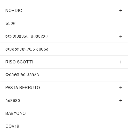
NORDIC
ᲖᲔᲗᲘ
ᲮᲚᲝᲞᲘᲔᲑᲘ, ᲛᲘᲣᲡᲚᲘ
ᲛᲝᲖᲠᲓᲘᲚᲗᲐ ᲙᲕᲔᲑᲐ
RISO SCOTTI
ᲓᲘᲔᲢᲣᲠᲘ ᲙᲕᲔᲑᲐ
PASTA BERRUTO
ᲑᲐᲕᲨᲕᲘ
BABYONO
COV19