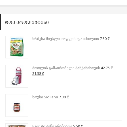
ᲢᲝᲞ ᲞᲠᲝᲓᲣᲥᲢᲔᲑᲘ
ხრშუნა მიუსლი თაფლის და თხილით
7.50
₾
ბოთლის გამათბობელი მანქანისთვის
42.75
₾
Original
Current
21.38
₾
price
price
was:
is:
42.75 ₾.
21.38 ₾.
სოუსი Siciliana
7.30
₾
Berruto პენე არაბიატა
5.50
₾