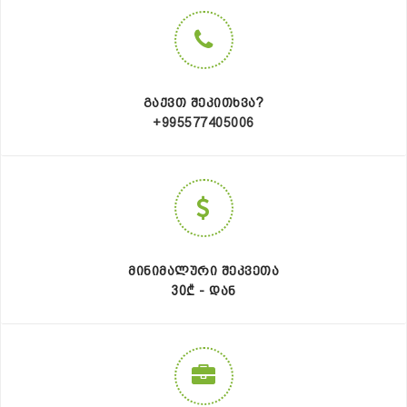
ᲒᲐᲥᲕᲗ ᲨᲔᲙᲘᲗᲮᲕᲐ?
+995577405006
ᲛᲘᲜᲘᲛᲐᲚᲣᲠᲘ ᲨᲔᲙᲕᲔᲗᲐ
30₾ - ᲓᲐᲜ