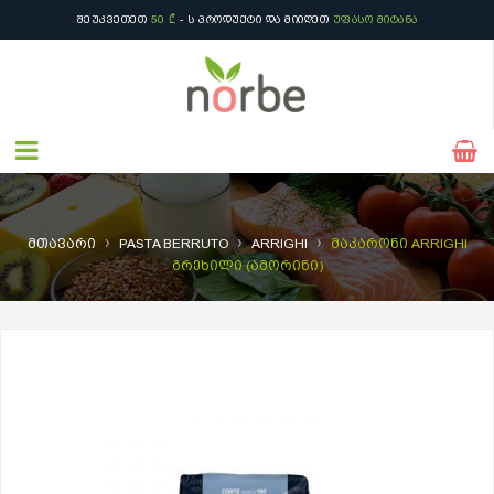
ᲨᲔᲣᲙᲕᲔᲗᲔᲗ
50 ₾
- Ს ᲞᲠᲝᲓᲣᲥᲢᲘ ᲓᲐ ᲛᲘᲘᲦᲔᲗ
ᲣᲤᲐᲡᲝ ᲛᲘᲢᲐᲜᲐ
›
›
›
მთავარი
PASTA BERRUTO
ARRIGHI
მაკარონი ARRIGHI
გრეხილი (ამორინი)