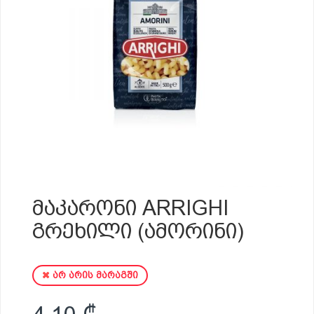
ᲛᲐᲙᲐᲠᲝᲜᲘ ARRIGHI
ᲒᲠᲔᲮᲘᲚᲘ (ᲐᲛᲝᲠᲘᲜᲘ)
არ არის მარაგში