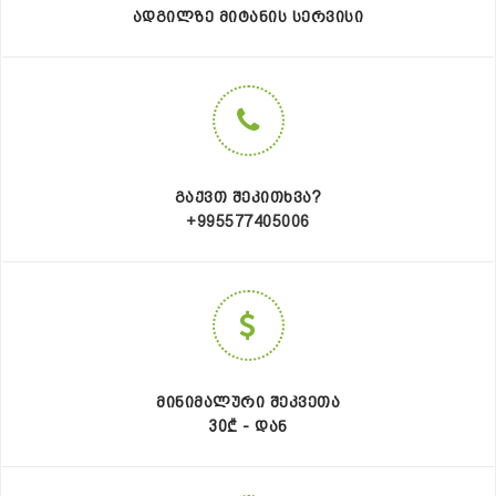
ᲐᲓᲒᲘᲚᲖᲔ ᲛᲘᲢᲐᲜᲘᲡ ᲡᲔᲠᲕᲘᲡᲘ
ᲒᲐᲥᲕᲗ ᲨᲔᲙᲘᲗᲮᲕᲐ?
+995577405006
ᲛᲘᲜᲘᲛᲐᲚᲣᲠᲘ ᲨᲔᲙᲕᲔᲗᲐ
30₾ - ᲓᲐᲜ