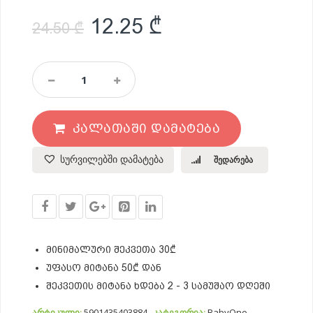
Original price was: 24.
Current price i
12.25
₾
24.50
₾
Პლედი
Ორმხრივი
Მწვანე
Ცხოველები
ᲙᲐᲚᲐᲗᲐᲨᲘ ᲓᲐᲛᲐᲢᲔᲑᲐ
75*100
Quantity
სურვილებში დამატება
შედარება
მინიმალური შეკვეთა 30₾
უფასო მიტანა 50₾ დან
შეკვეთის მიტანა ხდება 2 - 3 სამუშაო დღეში
არტიკული:
5901435403884
კატეგორია:
BabyOno