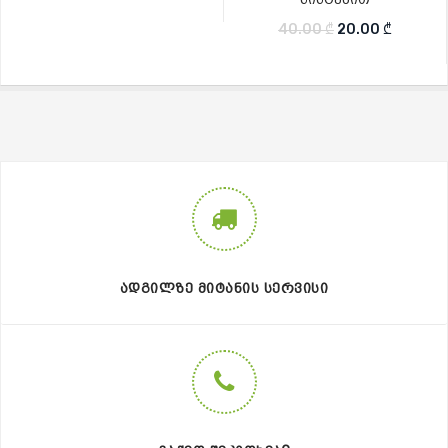
Original price w
Current 
40.00
₾
20.00
₾
ᲐᲓᲒᲘᲚᲖᲔ ᲛᲘᲢᲐᲜᲘᲡ ᲡᲔᲠᲕᲘᲡᲘ