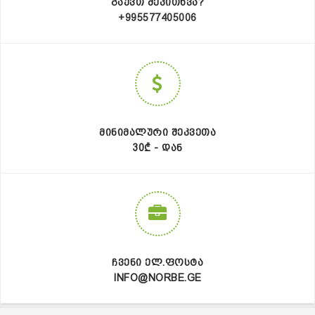
ᲒᲐᲥᲕᲗ ᲨᲔᲙᲘᲗᲮᲕᲐ?
+995577405006
ᲛᲘᲜᲘᲛᲐᲚᲣᲠᲘ ᲨᲔᲙᲕᲔᲗᲐ
30₾ - ᲓᲐᲜ
ᲩᲕᲔᲜᲘ ᲔᲚ.ᲤᲝᲡᲢᲐ
INFO@NORBE.GE