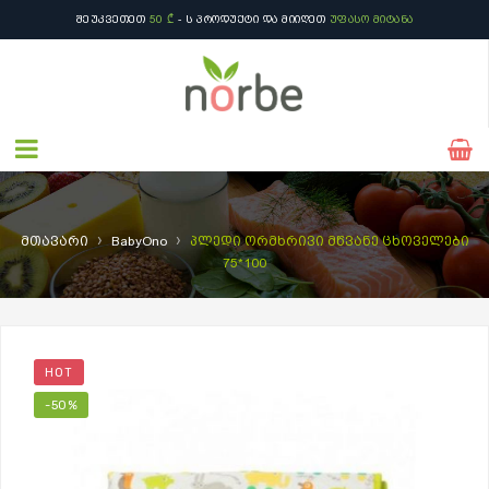
ᲨᲔᲣᲙᲕᲔᲗᲔᲗ
50 ₾
- Ს ᲞᲠᲝᲓᲣᲥᲢᲘ ᲓᲐ ᲛᲘᲘᲦᲔᲗ
ᲣᲤᲐᲡᲝ ᲛᲘᲢᲐᲜᲐ
›
›
მთავარი
BabyOno
პლედი ორმხრივი მწვანე ცხოველები
75*100
HOT
-50%