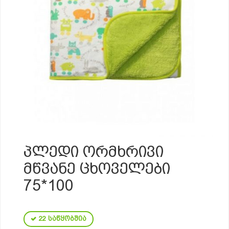
ᲞᲚᲔᲓᲘ ᲝᲠᲛᲮᲠᲘᲕᲘ
ᲛᲬᲕᲐᲜᲔ ᲪᲮᲝᲕᲔᲚᲔᲑᲘ
75*100
22 საწყობშია