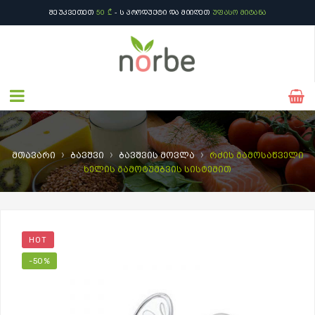
ᲨᲔᲣᲙᲕᲔᲗᲔᲗ
50 ₾
- Ს ᲞᲠᲝᲓᲣᲥᲢᲘ ᲓᲐ ᲛᲘᲘᲦᲔᲗ
ᲣᲤᲐᲡᲝ ᲛᲘᲢᲐᲜᲐ
›
›
›
მთავარი
ბავშვი
ბავშვის მოვლა
რძის გამოსაწველი
ხელის გამოტუმბვის სისტემით
HOT
-50%