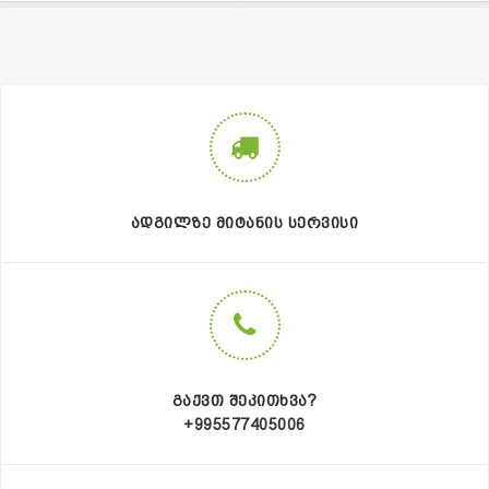
ᲐᲓᲒᲘᲚᲖᲔ ᲛᲘᲢᲐᲜᲘᲡ ᲡᲔᲠᲕᲘᲡᲘ
ᲒᲐᲥᲕᲗ ᲨᲔᲙᲘᲗᲮᲕᲐ?
+995577405006