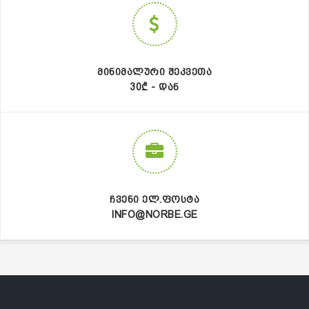
ᲛᲘᲜᲘᲛᲐᲚᲣᲠᲘ ᲨᲔᲙᲕᲔᲗᲐ
30₾ - ᲓᲐᲜ
ᲩᲕᲔᲜᲘ ᲔᲚ.ᲤᲝᲡᲢᲐ
INFO@NORBE.GE