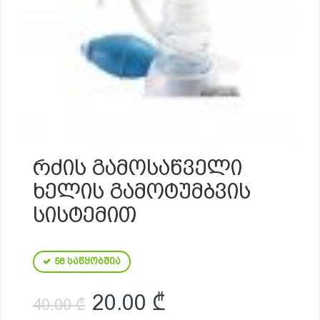
ᲠᲫᲘᲡ ᲒᲐᲛᲝᲡᲐᲬᲕᲔᲚᲘ
ᲮᲔᲚᲘᲡ ᲒᲐᲛᲝᲢᲣᲛᲑᲕᲘᲡ
ᲡᲘᲡᲢᲔᲛᲘᲗ
58 საწყობშია
Original price was: 40.
Current price i
20.00
₾
40.00
₾