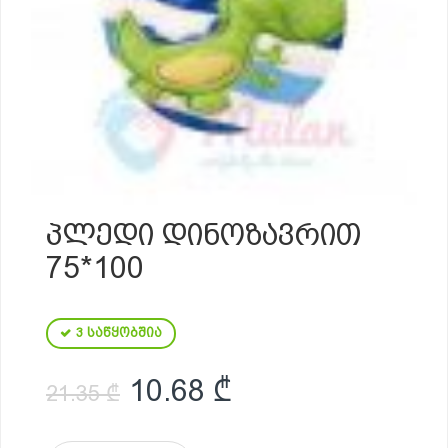
ᲞᲚᲔᲓᲘ ᲓᲘᲜᲝᲖᲐᲕᲠᲘᲗ
75*100
3 საწყობშია
Original price was: 21.
Current price i
10.68
₾
21.35
₾