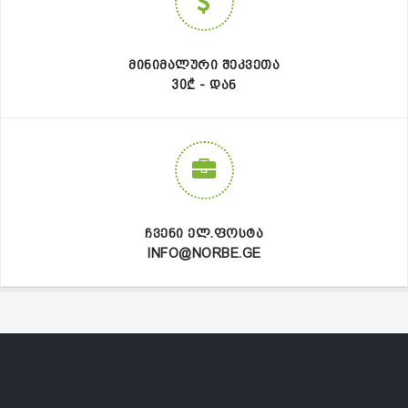
ᲛᲘᲜᲘᲛᲐᲚᲣᲠᲘ ᲨᲔᲙᲕᲔᲗᲐ
30₾ - ᲓᲐᲜ
ᲩᲕᲔᲜᲘ ᲔᲚ.ᲤᲝᲡᲢᲐ
INFO@NORBE.GE