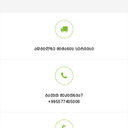
ᲐᲓᲒᲘᲚᲖᲔ ᲛᲘᲢᲐᲜᲘᲡ ᲡᲔᲠᲕᲘᲡᲘ
ᲒᲐᲥᲕᲗ ᲨᲔᲙᲘᲗᲮᲕᲐ?
+995577405006