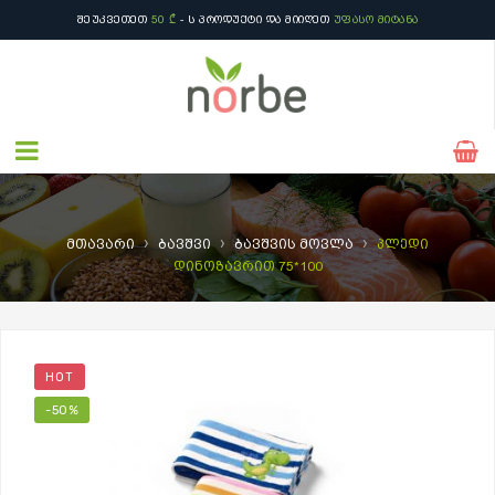
ᲨᲔᲣᲙᲕᲔᲗᲔᲗ
50 ₾
- Ს ᲞᲠᲝᲓᲣᲥᲢᲘ ᲓᲐ ᲛᲘᲘᲦᲔᲗ
ᲣᲤᲐᲡᲝ ᲛᲘᲢᲐᲜᲐ
›
›
›
მთავარი
ბავშვი
ბავშვის მოვლა
პლედი
დინოზავრით 75*100
HOT
-50%