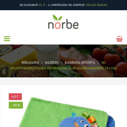
ᲨᲔᲣᲙᲕᲔᲗᲔᲗ
50 ₾
- Ს ᲞᲠᲝᲓᲣᲥᲢᲘ ᲓᲐ ᲛᲘᲘᲦᲔᲗ
ᲣᲤᲐᲡᲝ ᲛᲘᲢᲐᲜᲐ
›
›
›
მთავარი
ბავშვი
ბავშვის მოვლა
3D
მიკრობოჭკოვანი ორმხრივი გადასაფარებელი 75×100
HOT
-50%