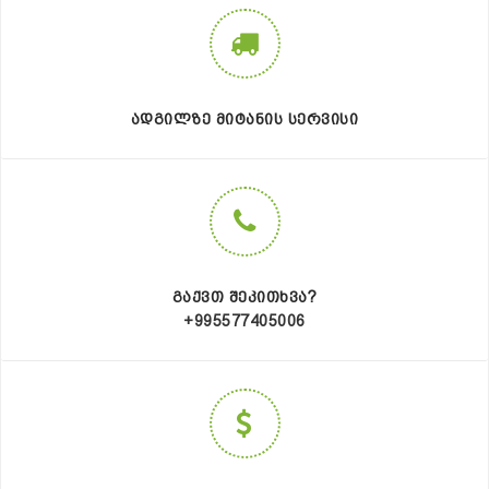
ᲐᲓᲒᲘᲚᲖᲔ ᲛᲘᲢᲐᲜᲘᲡ ᲡᲔᲠᲕᲘᲡᲘ
ᲒᲐᲥᲕᲗ ᲨᲔᲙᲘᲗᲮᲕᲐ?
+995577405006