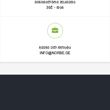
ᲛᲘᲜᲘᲛᲐᲚᲣᲠᲘ ᲨᲔᲙᲕᲔᲗᲐ
30₾ - ᲓᲐᲜ
ᲩᲕᲔᲜᲘ ᲔᲚ.ᲤᲝᲡᲢᲐ
INFO@NORBE.GE