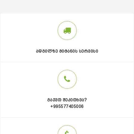
ᲐᲓᲒᲘᲚᲖᲔ ᲛᲘᲢᲐᲜᲘᲡ ᲡᲔᲠᲕᲘᲡᲘ
ᲒᲐᲥᲕᲗ ᲨᲔᲙᲘᲗᲮᲕᲐ?
+995577405006