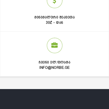
ᲛᲘᲜᲘᲛᲐᲚᲣᲠᲘ ᲨᲔᲙᲕᲔᲗᲐ
30₾ - ᲓᲐᲜ
ᲩᲕᲔᲜᲘ ᲔᲚ.ᲤᲝᲡᲢᲐ
INFO@NORBE.GE