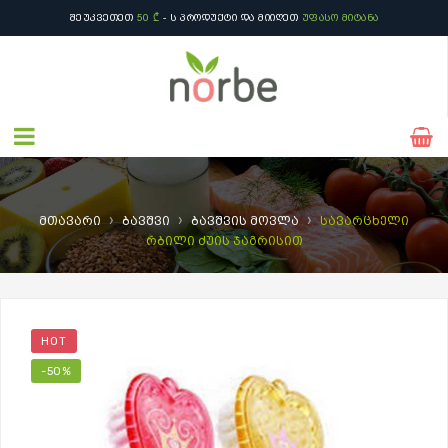
ᲨᲔᲣᲙᲕᲔᲗᲔᲗ
50 ₾
- Ს ᲞᲠᲝᲓᲣᲥᲢᲘ ᲓᲐ ᲛᲘᲘᲦᲔᲗ
ᲣᲤᲐᲡᲝ ᲛᲘᲢᲐᲜᲐ
›
›
›
მთავარი
ბავშვი
ბავშვის მოვლა
სავარცხელი
რბილი ძუის ჯაგრისით
HOT
-50%