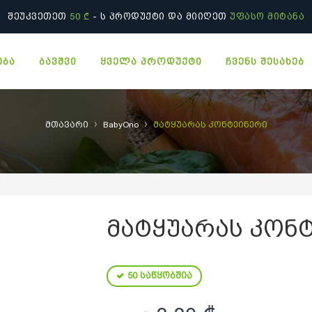
ᲨᲔᲣᲙᲕᲔᲗᲔᲗ
50 ₾
- Ს ᲞᲠᲝᲓᲣᲥᲢᲘ ᲓᲐ ᲛᲘᲘᲦᲔᲗ
ᲣᲤᲐᲡᲝ ᲛᲘᲢᲐᲜᲐ
ᲔᲑᲐ
ᲑᲐᲕᲨᲕᲘ
ᲧᲕᲔᲚᲐ ᲞᲠᲝᲓᲣᲥᲢᲘ
ᲩᲕᲔᲜᲡ ᲨᲔᲡᲐᲮᲔᲑ
›
›
მთავარი
BabyOno
მატყუარას კონტეინერი
ᲛᲐᲢᲧᲣᲐᲠᲐᲡ ᲙᲝᲜ
50 საწყობშია