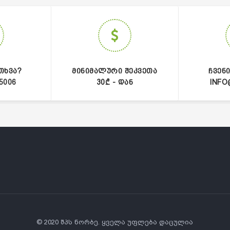
ᲗᲮᲕᲐ?
ᲛᲘᲜᲘᲛᲐᲚᲣᲠᲘ ᲨᲔᲙᲕᲔᲗᲐ
ᲩᲕᲔᲜ
5006
30₾ - ᲓᲐᲜ
INFO
© 2020 შპს ნორბე. ყველა უფლება დაცულია