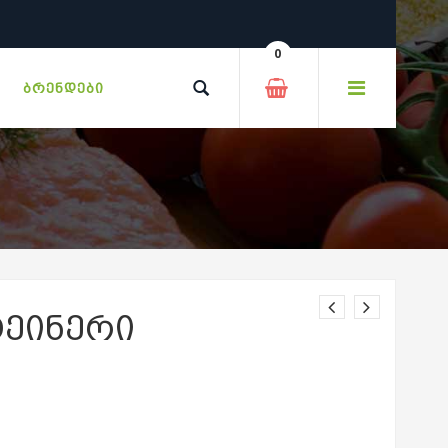
0
ᲑᲠᲔᲜᲓᲔᲑᲘ
ᲢᲔᲘᲜᲔᲠᲘ