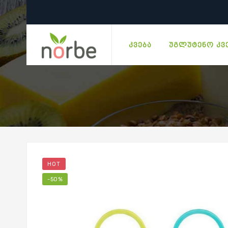
ᲙᲕᲔᲑᲐ
ᲣᲒᲚᲣᲢᲔᲜᲝ ᲙᲕ
HOT
-50%