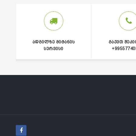
ᲐᲓᲒᲘᲚᲖᲔ ᲛᲘᲢᲐᲜᲘᲡ
ᲒᲐᲥᲕᲗ ᲨᲔᲙᲘ
ᲡᲔᲠᲕᲘᲡᲘ
+99557740