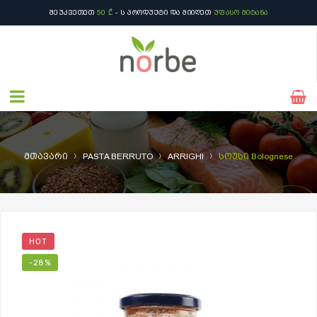
ᲨᲔᲣᲙᲕᲔᲗᲔᲗ
50 ₾
- Ს ᲞᲠᲝᲓᲣᲥᲢᲘ ᲓᲐ ᲛᲘᲘᲦᲔᲗ
ᲣᲤᲐᲡᲝ ᲛᲘᲢᲐᲜᲐ
›
›
›
მთავარი
PASTA BERRUTO
ARRIGHI
სოუსი Bolognese
HOT
-28%