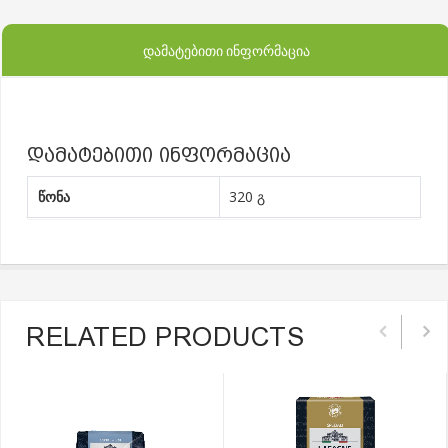
ᲓᲐᲛᲐᲢᲔᲑᲘᲗᲘ ᲘᲜᲤᲝᲠᲛᲐᲪᲘᲐ
დამატებითი ინფორმაცია
წონა
320 გ
RELATED PRODUCTS