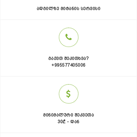
ᲐᲓᲒᲘᲚᲖᲔ ᲛᲘᲢᲐᲜᲘᲡ ᲡᲔᲠᲕᲘᲡᲘ
ᲒᲐᲥᲕᲗ ᲨᲔᲙᲘᲗᲮᲕᲐ?
+995577405006
ᲛᲘᲜᲘᲛᲐᲚᲣᲠᲘ ᲨᲔᲙᲕᲔᲗᲐ
30₾ - ᲓᲐᲜ