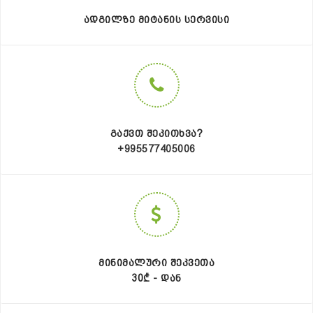
ᲐᲓᲒᲘᲚᲖᲔ ᲛᲘᲢᲐᲜᲘᲡ ᲡᲔᲠᲕᲘᲡᲘ
ᲒᲐᲥᲕᲗ ᲨᲔᲙᲘᲗᲮᲕᲐ?
+995577405006
ᲛᲘᲜᲘᲛᲐᲚᲣᲠᲘ ᲨᲔᲙᲕᲔᲗᲐ
30₾ - ᲓᲐᲜ