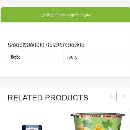
ᲓᲐᲛᲐᲢᲔᲑᲘᲗᲘ ᲘᲜᲤᲝᲠᲛᲐᲪᲘᲐ
დამატებითი ინფორმაცია
წონა
190 გ
RELATED PRODUCTS