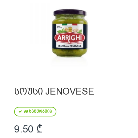
ᲡᲝᲣᲡᲘ JENOVESE
99 საწყობშია
9.50
₾