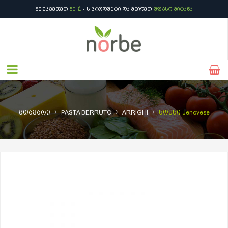
ᲨᲔᲣᲙᲕᲔᲗᲔᲗ
50 ₾
- Ს ᲞᲠᲝᲓᲣᲥᲢᲘ ᲓᲐ ᲛᲘᲘᲦᲔᲗ
ᲣᲤᲐᲡᲝ ᲛᲘᲢᲐᲜᲐ
›
›
›
მთავარი
PASTA BERRUTO
ARRIGHI
სოუსი Jenovese