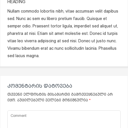
HEADING
Nullam commodo lobortis nibh, vitae accumsan velit dapibus
sed. Nunc ac sem eu libero pretium faucib. Quisque et
semper odio. Praesent tortor ligula, imperdiet sed aliquet ut,
pharetra at nisi. Etiam sit amet molestie est. Donec id turpis
vitae leo viverra adipiscing at sed nisi. Donec ut justo nunc.
Vivamu bibendum erat ac nunc sollicitudin lacinia. Phasellus
sed lacus magna.
ᲙᲝᲛᲔᲜᲢᲐᲠᲘᲡ ᲓᲐᲢᲝᲕᲔᲑᲐ
თქვენი ელფოსტის მისამართი გამოქვეყნებული არ
იყო.
აუცილებელი ველები მონიშნულია
*