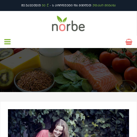
ᲨᲔᲣᲙᲕᲔᲗᲔᲗ
50 ₾
- Ს ᲞᲠᲝᲓᲣᲥᲢᲘ ᲓᲐ ᲛᲘᲘᲦᲔᲗ
ᲣᲤᲐᲡᲝ ᲛᲘᲢᲐᲜᲐ