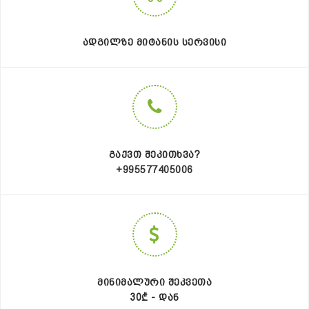
ᲐᲓᲒᲘᲚᲖᲔ ᲛᲘᲢᲐᲜᲘᲡ ᲡᲔᲠᲕᲘᲡᲘ
ᲒᲐᲥᲕᲗ ᲨᲔᲙᲘᲗᲮᲕᲐ?
+995577405006
ᲛᲘᲜᲘᲛᲐᲚᲣᲠᲘ ᲨᲔᲙᲕᲔᲗᲐ
30₾ - ᲓᲐᲜ