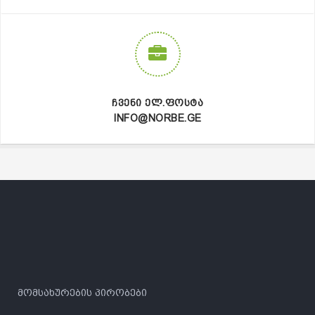
ᲩᲕᲔᲜᲘ ᲔᲚ.ᲤᲝᲡᲢᲐ
INFO@NORBE.GE
მომსახურების პირობები