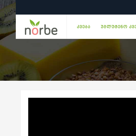
ᲙᲕᲔᲑᲐ
ᲣᲒᲚᲣᲢᲔᲜᲝ ᲙᲕ