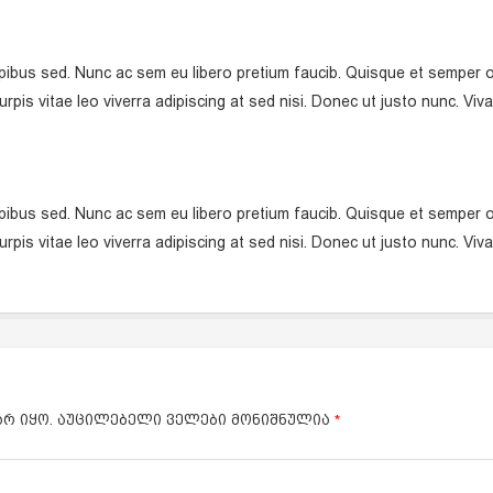
ibus sed. Nunc ac sem eu libero pretium faucib. Quisque et semper odio
urpis vitae leo viverra adipiscing at sed nisi. Donec ut justo nunc. Vi
ibus sed. Nunc ac sem eu libero pretium faucib. Quisque et semper odio
urpis vitae leo viverra adipiscing at sed nisi. Donec ut justo nunc. Vi
რ იყო.
აუცილებელი ველები მონიშნულია
*