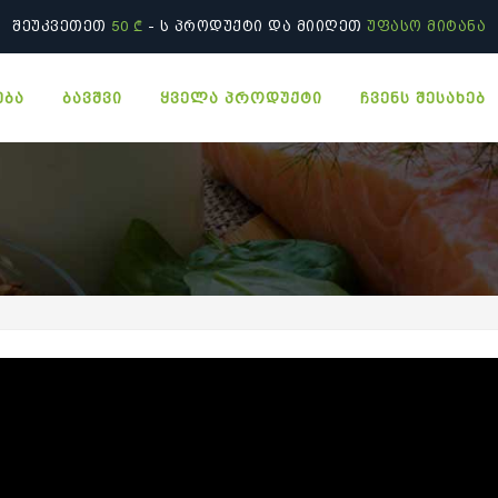
ᲨᲔᲣᲙᲕᲔᲗᲔᲗ
50 ₾
- Ს ᲞᲠᲝᲓᲣᲥᲢᲘ ᲓᲐ ᲛᲘᲘᲦᲔᲗ
ᲣᲤᲐᲡᲝ ᲛᲘᲢᲐᲜᲐ
ᲔᲑᲐ
ᲑᲐᲕᲨᲕᲘ
ᲧᲕᲔᲚᲐ ᲞᲠᲝᲓᲣᲥᲢᲘ
ᲩᲕᲔᲜᲡ ᲨᲔᲡᲐᲮᲔᲑ