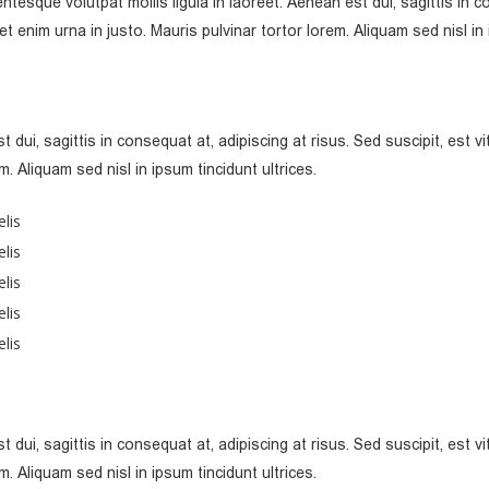
tesque volutpat mollis ligula in laoreet. Aenean est dui, sagittis in co
t enim urna in justo. Mauris pulvinar tortor lorem. Aliquam sed nisl in 
t dui, sagittis in consequat at, adipiscing at risus. Sed suscipit, est 
m. Aliquam sed nisl in ipsum tincidunt ultrices.
lis
lis
lis
lis
lis
t dui, sagittis in consequat at, adipiscing at risus. Sed suscipit, est 
m. Aliquam sed nisl in ipsum tincidunt ultrices.