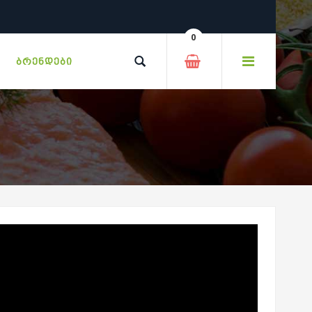
0
ᲑᲠᲔᲜᲓᲔᲑᲘ