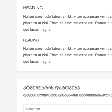
HEADING
Nullam commodo lobortis nibh, vitae accumsan velit dap
pharetra at nisi. Etiam sit amet molestie est. Donec id t
sed lacus magna.
HEADING
Nullam commodo lobortis nibh, vitae accumsan velit dap
pharetra at nisi. Etiam sit amet molestie est. Donec id t
sed lacus magna.
ᲙᲝᲛᲔᲜᲢᲐᲠᲘᲡ ᲓᲐᲢᲝᲕᲔᲑᲐ
თქვენი ელფოსტის მისამართი გამოქვეყნებული ა