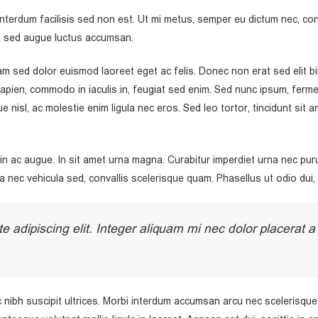
 interdum facilisis sed non est. Ut mi metus, semper eu dictum nec, 
lit sed augue luctus accumsan.
m sed dolor euismod laoreet eget ac felis. Donec non erat sed elit b
s sapien, commodo in iaculis in, feugiat sed enim. Sed nunc ipsum, ferm
nisl, ac molestie enim ligula nec eros. Sed leo tortor, tincidunt sit 
in ac augue. In sit amet urna magna. Curabitur imperdiet urna nec puru
cula nec vehicula sed, convallis scelerisque quam. Phasellus ut odio du
e adipiscing elit. Integer aliquam mi nec dolor placerat 
 nibh suscipit ultrices. Morbi interdum accumsan arcu nec scelerisqu