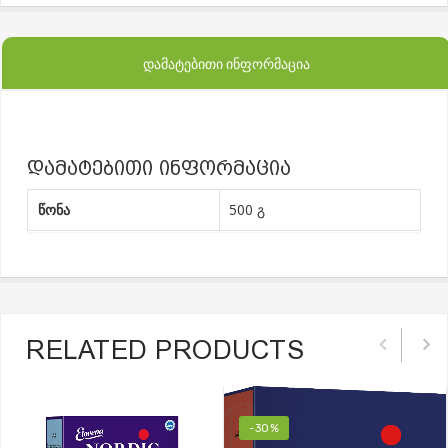
ᲓᲐᲛᲐᲢᲔᲑᲘᲗᲘ ᲘᲜᲤᲝᲠᲛᲐᲪᲘᲐ
დამატებითი ინფორმაცია
წონა
500 გ
RELATED PRODUCTS
-30%