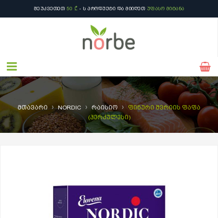
ᲨᲔᲣᲙᲕᲔᲗᲔᲗ
50 ₾
- Ს ᲞᲠᲝᲓᲣᲥᲢᲘ ᲓᲐ ᲛᲘᲘᲦᲔᲗ
ᲣᲤᲐᲡᲝ ᲛᲘᲢᲐᲜᲐ
›
›
›
მთავარი
NORDIC
რაისიო
ფინური შვრიის ფაფა
(ჰერკულესი)