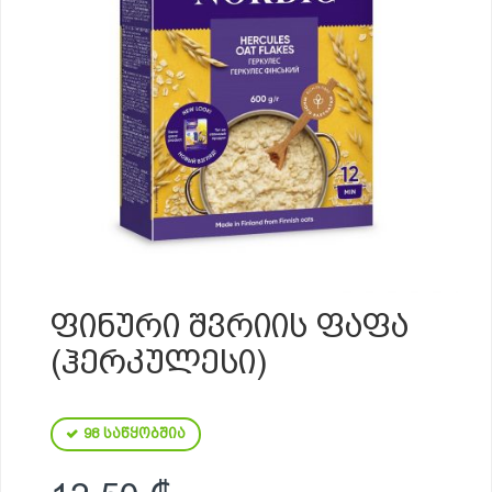
ᲤᲘᲜᲣᲠᲘ ᲨᲕᲠᲘᲘᲡ ᲤᲐᲤᲐ
(ᲰᲔᲠᲙᲣᲚᲔᲡᲘ)
98 საწყობშია