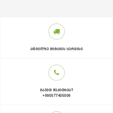
ᲐᲓᲒᲘᲚᲖᲔ ᲛᲘᲢᲐᲜᲘᲡ ᲡᲔᲠᲕᲘᲡᲘ
ᲒᲐᲥᲕᲗ ᲨᲔᲙᲘᲗᲮᲕᲐ?
+995577405006