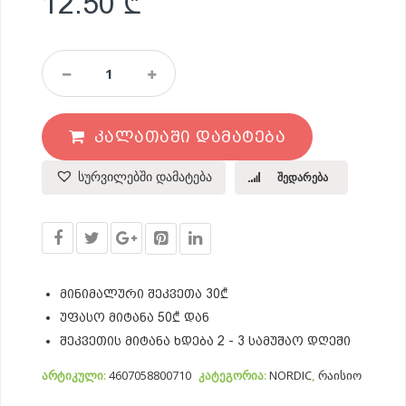
12.50
₾
Ფინური
Შვრიის
Ფაფა
(ჰერკულესი)
ᲙᲐᲚᲐᲗᲐᲨᲘ ᲓᲐᲛᲐᲢᲔᲑᲐ
Quantity
სურვილებში დამატება
შედარება
მინიმალური შეკვეთა 30₾
უფასო მიტანა 50₾ დან
შეკვეთის მიტანა ხდება 2 - 3 სამუშაო დღეში
არტიკული:
4607058800710
კატეგორია:
NORDIC
,
რაისიო