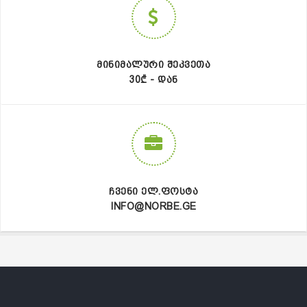
ᲛᲘᲜᲘᲛᲐᲚᲣᲠᲘ ᲨᲔᲙᲕᲔᲗᲐ
30₾ - ᲓᲐᲜ
ᲩᲕᲔᲜᲘ ᲔᲚ.ᲤᲝᲡᲢᲐ
INFO@NORBE.GE