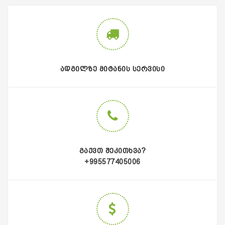
ᲐᲓᲒᲘᲚᲖᲔ ᲛᲘᲢᲐᲜᲘᲡ ᲡᲔᲠᲕᲘᲡᲘ
ᲒᲐᲥᲕᲗ ᲨᲔᲙᲘᲗᲮᲕᲐ?
+995577405006