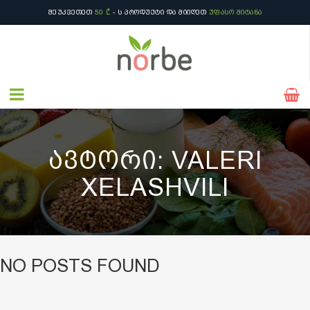
ᲨᲔᲣᲙᲕᲔᲗᲔᲗ
50 ₾
- Ს ᲞᲠᲝᲓᲣᲥᲢᲘ ᲓᲐ ᲛᲘᲘᲦᲔᲗ
ᲣᲤᲐᲡᲝ ᲛᲘᲢᲐᲜᲐ
ᲐᲕᲢᲝᲠᲘ:
VALERI
XELASHVILI
NO POSTS FOUND