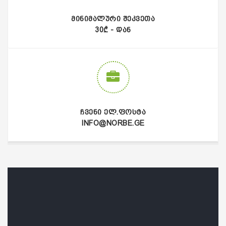
ᲛᲘᲜᲘᲛᲐᲚᲣᲠᲘ ᲨᲔᲙᲕᲔᲗᲐ
30₾ - ᲓᲐᲜ
ᲩᲕᲔᲜᲘ ᲔᲚ.ᲤᲝᲡᲢᲐ
INFO@NORBE.GE